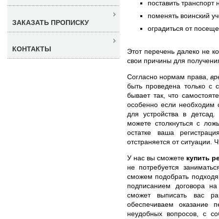
поставить транспорт 
поменять воинский уч
ЗАКАЗАТЬ ПРОПИСКУ
оградиться от посещ
КОНТАКТЫ
Этот перечень далеко не ко
свои причины для получени
Согласно нормам права,
вр
быть проведена только с 
бывает так, что самостоят
особенно если необходим 
для устройства в детсад
можете столкнуться с лож
остатке ваша регистраци
отстраняется от ситуации. 
У нас вы сможете
купить р
не потребуется заниматьс
сможем подобрать подходя
подписанием договора на 
сможет выписать вас р
обеспечиваем оказание пе
неудобных вопросов, с с